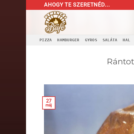
Skip
AHOGY TE SZERETNÉD...
to
content
PIZZA
HAMBURGER
GYROS
SALÁTA
HAL
Rántot
27
máj