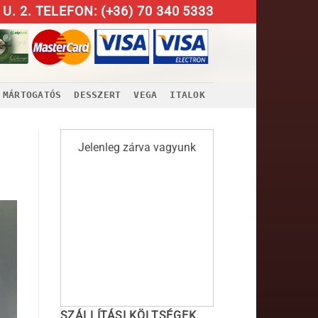
U. 2. TELEFON: (+36) 70 340 5333
MÁRTOGATÓS
DESSZERT
VEGA
ITALOK
Jelenleg zárva vagyunk
SZÁLLÍTÁSI KÖLTSÉGEK