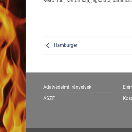
Retro Buci, rántott sajt, jégsaláta, parad
Hamburger
Adatvédelmi irányelvek
Elér
ÁSZF
Kos