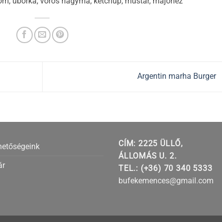
icsom, uborka, vörös hagyma, ketchup, mustár, majonéz
Argentin marha Burger
CÍM: 2225 ÜLLŐ,
hetőségeink
ÁLLOMÁS U. 2.
ár
TEL.: (+36) 70 340 5333
bufekemences@gmail.com