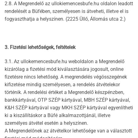
2.8. A Megrendelő az ullokiemencesbufe.hu oldalon leadott
rendelését a Büfében, személyesen is átveheti, illetve el is
fogyaszthatja a helyszínen. (2225 Üllő, Állomás utca 2.)
3. Fizetési lehetőségek, feltételek
3.1. Az ullokemencesbufe.hu weboldalon a Megrendelő
kizárólag a fizetési mód kiválasztására jogosult, online
fizetésre nincs lehetőség. A megrendelés végösszegének
kifizetése mindig személyesen, a rendelés átvételekor
történik. A rendelési értéket a Megrendelő készpénzben,
bankkártyával, OTP SZÉP kártyával, MBH SZÉP kártyával,
K&H SZÉP kártyával vagy MKH SZÉP kártyával egyenlítheti
ki a kiszállításkor a Büfé alkalmazottjánál, illetve
személyes átvétel esetén a helyszínen.
A Megrendelőnek az átvételkor lehetősége van a választott