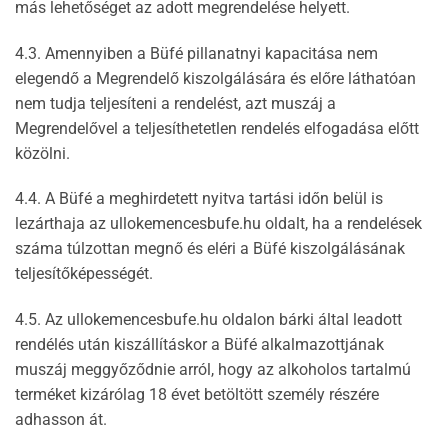
más lehetőséget az adott megrendelése helyett.
4.3. Amennyiben a Büfé pillanatnyi kapacitása nem
elegendő a Megrendelő kiszolgálására és előre láthatóan
nem tudja teljesíteni a rendelést, azt muszáj a
Megrendelővel a teljesíthetetlen rendelés elfogadása előtt
közölni.
4.4. A Büfé a meghirdetett nyitva tartási időn belül is
lezárthaja az ullokemencesbufe.hu oldalt, ha a rendelések
száma túlzottan megnő és eléri a Büfé kiszolgálásának
teljesítőképességét.
4.5. Az ullokemencesbufe.hu oldalon bárki által leadott
rendélés után kiszállításkor a Büfé alkalmazottjának
muszáj meggyőződnie arról, hogy az alkoholos tartalmú
terméket kizárólag 18 évet betöltött személy részére
adhasson át.