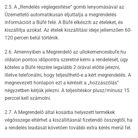
2.5. A „Rendelés véglegesítése” gomb lenyomásával az
Üzemeltető automatikusan eljuttatja a megrendelés
információit a Büfé felé. A Büfé elkészíti az ételeket, és
kiszállítja azokat. Az ételek kiszállítási ideje jellemzően 60-
120 percen belül történik.
2.6. Amennyiben a Megrendelő az ullokemencesbufe.hu
oldalon pontos időpontra szeretné kérni a rendelését, úgy
köteles a Büfé részére legalább 2 órával előtte jelezni,
illetve telefonálni, hogy teljesíthető-e a kért megrendelés. A
megnevezett honlapon ezt a kérését a „hozzászólás”
négyzetben kérjük jelezni. A teljesítéskor plusz/mínusz 15
perccel kell számolni.
2.7. A Megrendelő által kosárba helyezett termékek
végösszege eltérhet a kiszállításnál fizetendő összegtől, ha
a rendelés leadását követően további extra kérés merül fel.