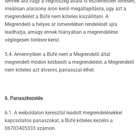
termék ára vagy a végösszeg általa is észlelhetően tévesen,
irreálisan alacsony áron kerül megállapításra, úgy azt a
megrendelést a Büfé nem köteles kiszállítani. A
Megrendelő a helyes ár ismeretében rendelését újra
leadhatja, amúgy ennek hiányában a megrendelése
véglegesen törlésre kerül.
5.4. Amennyiben a Büfé nem a Megrendelő által
megrendelt módon kézbesíti a megrendelést, a Megrendelő
nem köteles azt átvenni, panasszal élhet.
6. Panaszkezelés
6.1. A weboldalon keresztül leadott megrendelésekkel
kapcsolatos panaszokat, a Büfé köteles kezelni a
06703405333 számon.