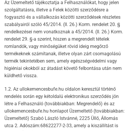
Az Üzemeltető tájékoztatja a Felhasználókat, hogy jelen
szolgáltatásra, illetve a Felek közötti szerződésre a
fogyasztó és a vállalkozás közötti szerződések részletes
szabályairól szóló 45/2014. (II. 26.) Korm. rendelet 20. §
rendelkezései nem vonatkoznak a 45/2014. (II. 26.) Korm.
rendelet 29. §-a szerint, hiszen a megrendelt tételek
romlandók, vagy minőségüket rövid ideig megőrző
termékeknek számítanak, illetve olyan zárt csomagolású
termék tekintetében sem, amely egészségvédelmi vagy
higiéniai okokból az átadást követő felbontása után nem
küldhető vissza.
1.2. Az ullokemencesbufe.hu oldalon keresztül történő
rendelés során egy kétoldalú elektronikus szerződés jön
létre a Felhasználó (továbbiakban: Megrendelő) és az
ullokemencesbufe.hu honlapot Üzemeltető (továbbiakban:
Üzemeltető) Szabó László Istvánné, 2225 Üllő, Állomás
utca 2. Adószám:68622277-2-33, amely a kiszállítást is