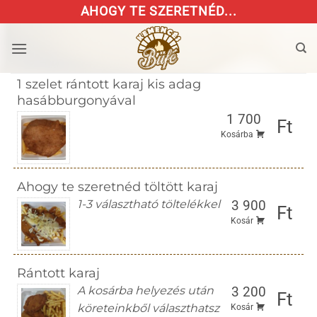
Skip
AHOGY TE SZERETNÉD...
to
content
1 szelet rántott karaj kis adag
hasábburgonyával
1 700
Ft
Kosárba
Ahogy te szeretnéd töltött karaj
1-3 választható töltelékkel
3 900
Ft
Kosár
Rántott karaj
A kosárba helyezés után
3 200
Ft
köreteinkből választhatsz
Kosár