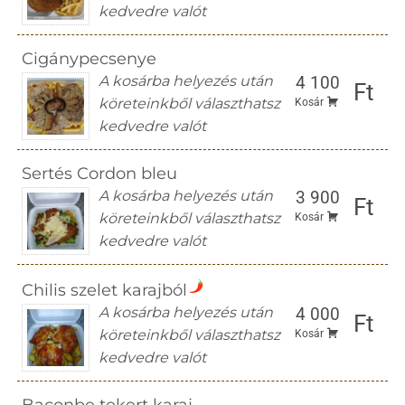
kedvedre valót
Cigánypecsenye
A kosárba helyezés után
4 100
Ft
köreteinkből választhatsz
Kosár
kedvedre valót
Sertés Cordon bleu
A kosárba helyezés után
3 900
Ft
köreteinkből választhatsz
Kosár
kedvedre valót
Chilis szelet karajból
A kosárba helyezés után
4 000
Ft
köreteinkből választhatsz
Kosár
kedvedre valót