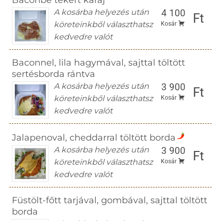
Baconbe tekert karaj
A kosárba helyezés után
4 100
Ft
köreteinkből választhatsz
Kosár
kedvedre valót
Baconnel, lila hagymával, sajttal töltött
sertésborda rántva
A kosárba helyezés után
3 900
Ft
köreteinkből választhatsz
Kosár
kedvedre valót
Jalapenoval, cheddarral töltött borda
A kosárba helyezés után
3 900
Ft
köreteinkből választhatsz
Kosár
kedvedre valót
Füstölt-főtt tarjával, gombával, sajttal töltött
borda