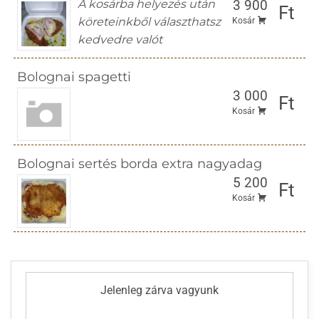
A kosárba helyezés után
3 900
Ft
köreteinkből választhatsz
Kosár
kedvedre valót
Bolognai spagetti
3 000
Ft
Kosár
Bolognai sertés borda extra nagyadag
5 200
Ft
Kosár
Jelenleg zárva vagyunk