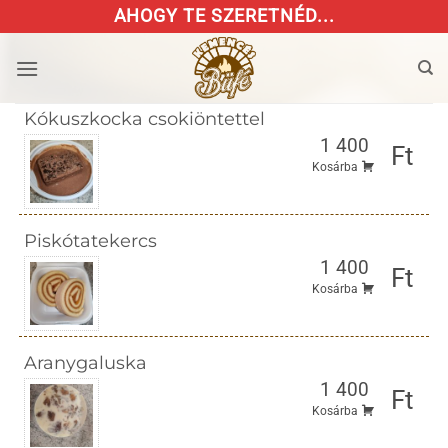
Skip
AHOGY TE SZERETNÉD...
to
content
Kókuszkocka csokiöntettel
1 400
Ft
Kosárba
Piskótatekercs
1 400
Ft
Kosárba
Aranygaluska
1 400
Ft
Kosárba