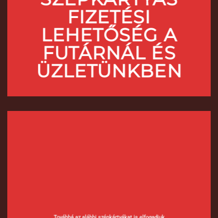
FIZETÉSI
LEHETŐSÉG A
FUTÁRNÁL ÉS
ÜZLETÜNKBEN
Továbbá az alábbi szépkártyákat is elfogadjuk