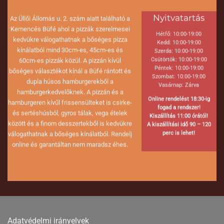
Nyitvatartás
Az Üllői Állomás u. 2. szám alatt található a
Kemencés Büfé ahol a pizzák szerelmesei
Hétfő: 10:00-19:00
kedvükre válogathatnak a bőséges pizza
Kedd: 10:00-19:00
kínálatból mind 30cm-es, 45cm-es és
Szerda: 10:00-19:00
Csütörtök: 10:00-19:00
60cm-es pizzák közül. A pizzán kívül
Péntek: 10:00-19:00
bőséges választékot kínál a Büfé rántott és
Szombat: 10:00-19:00
dupla húsos hamburgerekből a
Vasárnap: Zárva
hamburgerkedvelőknek. A pizzán és a
Online rendelést 18:30-ig
hamburgeren kívűl frissensülteket is csirke-
fogad a rendszer!
és sertéshúsból, gyros tálak, vega ételek
Kiszállítás 11:00 órától!
között és a finom desszertekből is kedvükre
A kiszállítási idő 90 – 120
perc is lehet!
válogathatnak a bőséges kínálatból. Rendelj
online és garantáltan nem maradsz éhes.
Adatvédelmi irányelvek