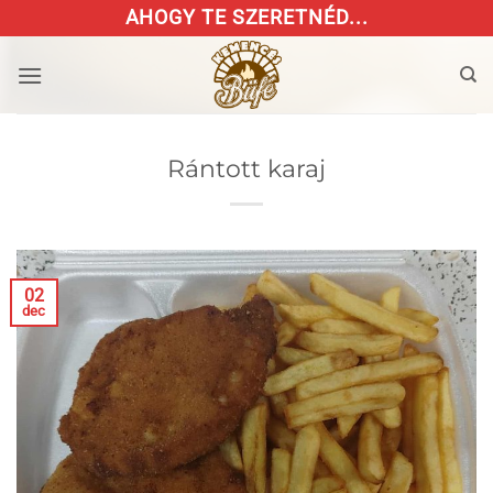
Skip
AHOGY TE SZERETNÉD...
to
content
Rántott karaj
02
dec