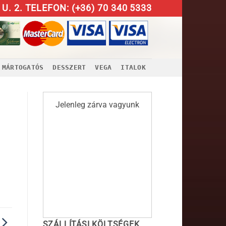
U. 2. TELEFON: (+36) 70 340 5333
MÁRTOGATÓS
DESSZERT
VEGA
ITALOK
Jelenleg zárva vagyunk
SZÁLLÍTÁSI KÖLTSÉGEK