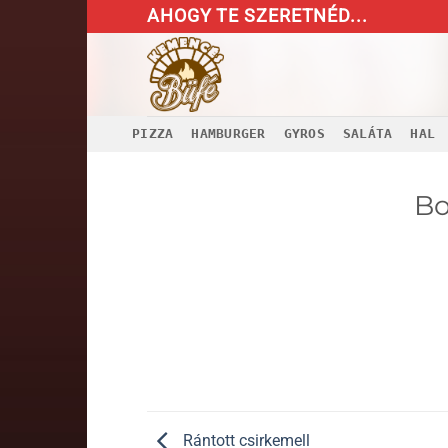
Skip
AHOGY TE SZERETNÉD...
to
content
PIZZA
HAMBURGER
GYROS
SALÁTA
HAL
Bo
Rántott csirkemell