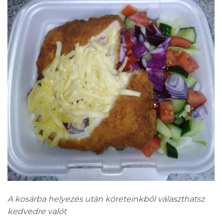
A kosárba helyezés után köreteinkből választhatsz
kedvedre valót