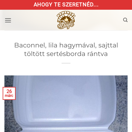
Skip
AHOGY TE SZERETNÉD...
to
content
Baconnel, lila hagymával, sajttal
töltött sertésborda rántva
26
márc