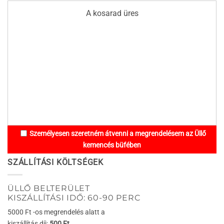
A kosarad üres
Személyesen szeretném átvenni a megrendelésem az Üllő
kemencés büfében
SZÁLLÍTÁSI KÖLTSÉGEK
ÜLLŐ BELTERÜLET
KISZÁLLÍTÁSI IDŐ: 60-90 PERC
5000 Ft -os megrendelés alatt a
kiszállítás díj:
500 Ft.