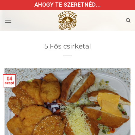
Skip
AHOGY TE SZERETNÉD...
to
content
5 Fős csirketál
04
szept