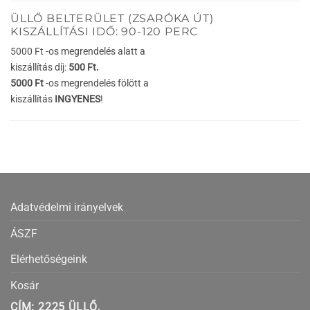
ÜLLŐ BELTERÜLET (ZSARÓKA ÚT)
KISZÁLLÍTÁSI IDŐ: 90-120 PERC
5000 Ft -os megrendelés alatt a
kiszállítás díj:
500 Ft.
5000 Ft
-os megrendelés fölött a
kiszállítás
INGYENES
!
Adatvédelmi irányelvek
ÁSZF
Elérhetőségeink
Kosár
CÍM: 2225 ÜLLŐ,