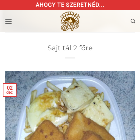
Skip
AHOGY TE SZERETNÉD...
to
content
Sajt tál 2 főre
02
dec