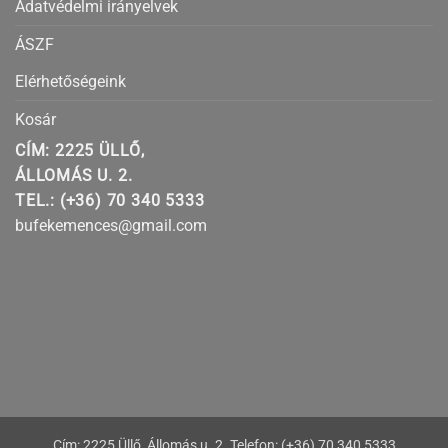
Adatvédelmi irányelvek
ÁSZF
Elérhetőségeink
Kosár
CÍM: 2225 ÜLLŐ,
ÁLLOMÁS U. 2.
TEL.: (+36) 70 340 5333
bufekemences@gmail.com
Cím: 2225 Üllő, Állomás u. 2. Telefon: (+36) 70 340 5333