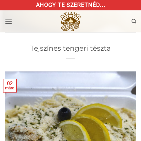
Skip
AHOGY TE SZERETNÉD...
to
content
Tejszínes tengeri tészta
02
márc