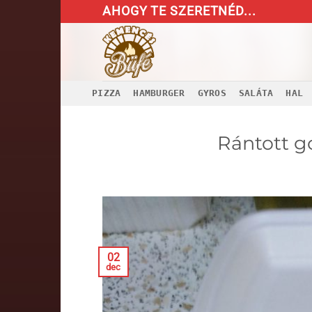
Skip
AHOGY TE SZERETNÉD...
to
content
PIZZA
HAMBURGER
GYROS
SALÁTA
HAL
Rántott go
02
dec