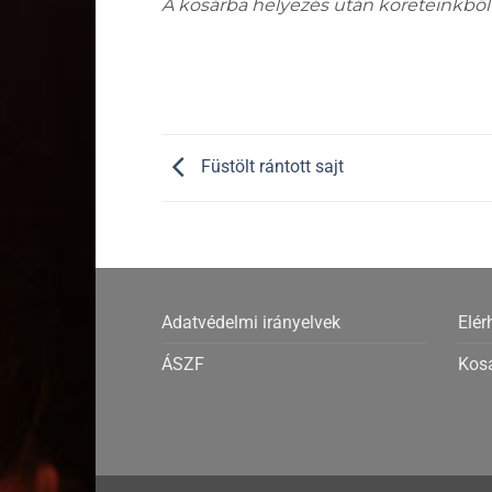
A kosárba helyezés után köreteinkből
Füstölt rántott sajt
Adatvédelmi irányelvek
Elér
ÁSZF
Kos