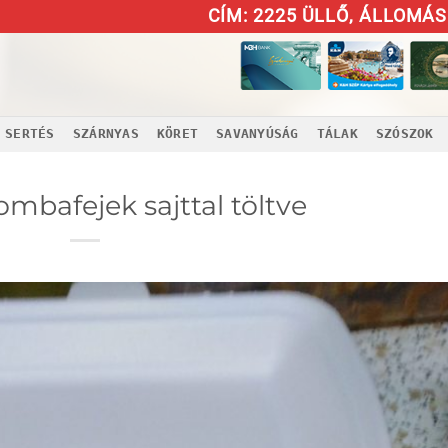
CÍM: 2225 ÜLLŐ, ÁLLOMÁS 
SERTÉS
SZÁRNYAS
KÖRET
SAVANYÚSÁG
TÁLAK
SZÓSZOK
mbafejek sajttal töltve