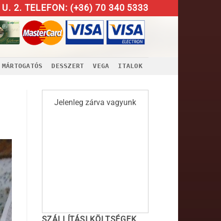
U. 2. TELEFON: (+36) 70 340 5333
MÁRTOGATÓS
DESSZERT
VEGA
ITALOK
Jelenleg zárva vagyunk
SZÁLLÍTÁSI KÖLTSÉGEK