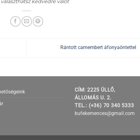
 választhatsz kedvedre valót
Rántott camembert áfonyaöntettel
CÍM: 2225 ÜLLŐ,
hetőségeink
ÁLLOMÁS U. 2.
ár
TEL.: (+36) 70 340 5333
bufekemences@gmail.com