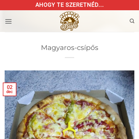
Skip
AHOGY TE SZERETNÉD...
to
content
Magyaros-csípős
02
dec