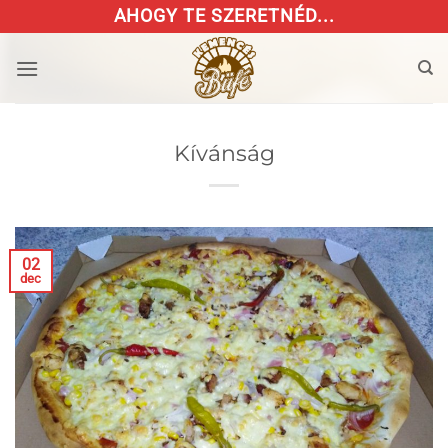
Skip
AHOGY TE SZERETNÉD...
to
content
Kívánság
02
dec