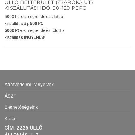
ÜLLŐ BELTERÜLET (ZSARÓKA ÚT)
KISZÁLLÍTÁSI IDŐ: 90-120 PERC
5000 Ft -os megrendelés alatt a
kiszállítás díj:
500 Ft.
5000 Ft
-os megrendelés fölött a
kiszállítás
INGYENES
!
Adatvédelmi irányelvek
ÁSZF
Elérhetőségeink
Kosár
CÍM: 2225 ÜLLŐ,