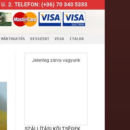
U. 2. TELEFON: (+36) 70 340 5333
MÁRTOGATÓS
DESSZERT
VEGA
ITALOK
Jelenleg zárva vagyunk
SZÁLLÍTÁSI KÖLTSÉGEK