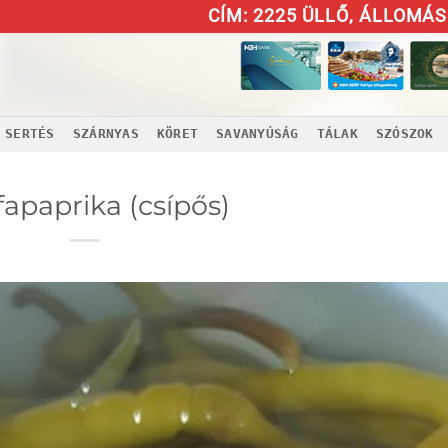
CÍM: 2225 ÜLLŐ, ÁLLOMÁS 
SERTÉS
SZÁRNYAS
KÖRET
SAVANYÚSÁG
TÁLAK
SZÓSZOK
apaprika (csípős)