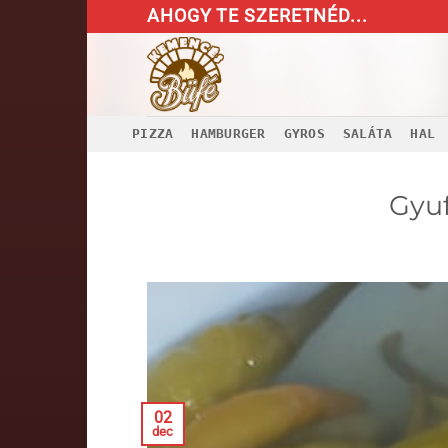
Skip
AHOGY TE SZERETNÉD...
to
content
PIZZA
HAMBURGER
GYROS
SALÁTA
HAL
Gyuf
02
dec