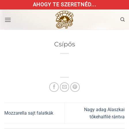
Skip
AHOGY TE SZERETNÉD...
to
content
Csípős
Nagy adag Alaszkai
Mozzarella sajt falatkák
tőkehalfilé rántva