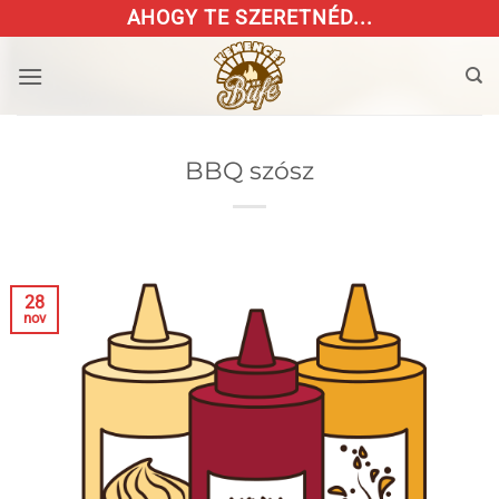
Skip
AHOGY TE SZERETNÉD...
to
content
BBQ szósz
28
nov