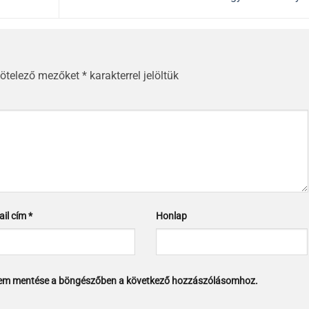
kötelező mezőket
*
karakterrel jelöltük
ail cím
*
Honlap
mem mentése a böngészőben a következő hozzászólásomhoz.