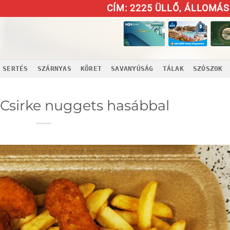
CÍM: 2225 ÜLLŐ, ÁLLOMÁS 
SERTÉS
SZÁRNYAS
KÖRET
SAVANYÚSÁG
TÁLAK
SZÓSZOK
s Csirke nuggets hasábbal