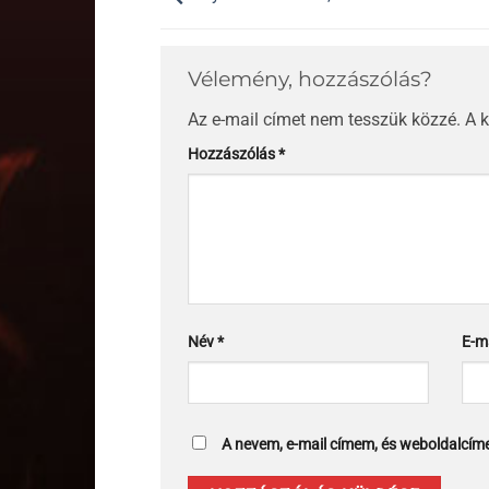
Vélemény, hozzászólás?
Az e-mail címet nem tesszük közzé.
A 
Hozzászólás
*
Név
*
E-m
A nevem, e-mail címem, és weboldalcí