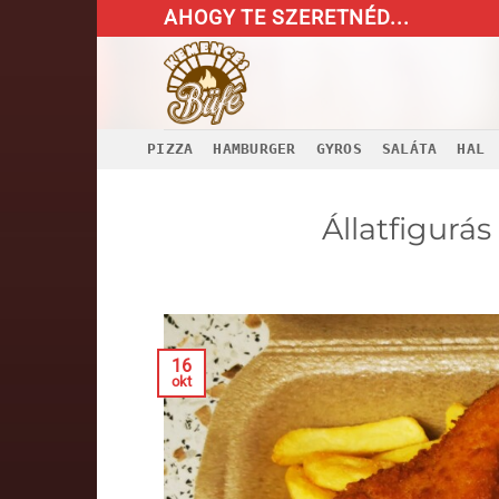
Skip
AHOGY TE SZERETNÉD...
to
content
PIZZA
HAMBURGER
GYROS
SALÁTA
HAL
Állatfigurá
16
okt