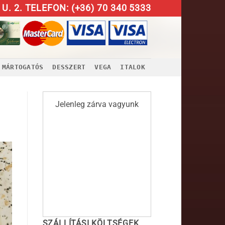
U. 2. TELEFON: (+36) 70 340 5333
MÁRTOGATÓS
DESSZERT
VEGA
ITALOK
Jelenleg zárva vagyunk
SZÁLLÍTÁSI KÖLTSÉGEK