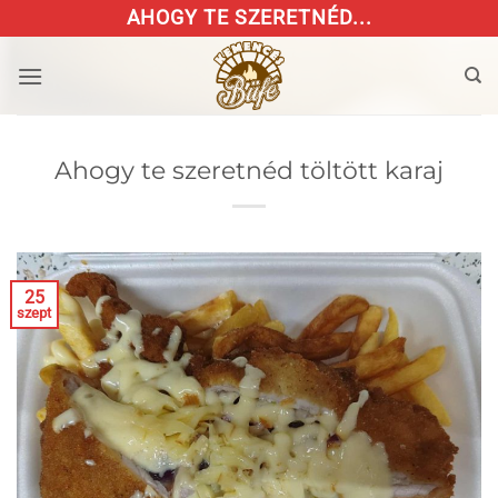
Skip
AHOGY TE SZERETNÉD...
to
content
Ahogy te szeretnéd töltött karaj
25
szept