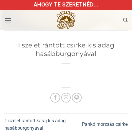
Skip
AHOGY TE SZERETNÉD...
to
content
1 szelet rántott csirke kis adag
hasábburgonyával
1 szelet rántott karaj kis adag
Pankó morzsás csirke
hasábburgonyával