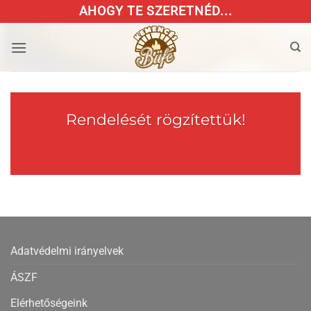
Skip
AHOGY TE SZERETNÉD...
to
content
Rendelését rögzítettük!
Adatvédelmi irányelvek
ÁSZF
Elérhetőségeink