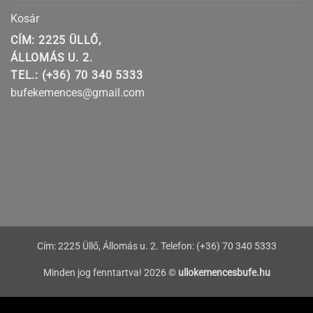
Kosár
CÍM: 2225 ÜLLŐ,
ÁLLOMÁS U. 2.
TEL.: (+36) 70 340 5333
bufekemences@gmail.com
Cím: 2225 Üllő, Állomás u. 2. Telefon: (+36) 70 340 5333
Minden jog fenntartva! 2026 ©
ullokemencesbufe.hu