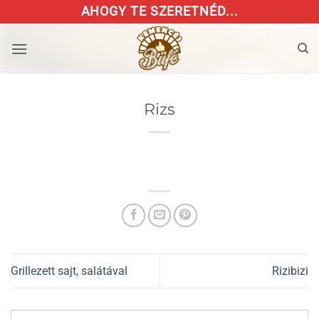
Skip
AHOGY TE SZERETNÉD...
to
content
Rizs
Grillezett sajt, salátával
Rizibizi