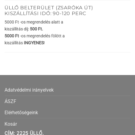
ÜLLŐ BELTERÜLET (ZSARÓKA ÚT)
KISZÁLLÍTÁSI IDŐ: 90-120 PERC
5000 Ft -os megrendelés alatt a
kiszállítás díj:
500 Ft.
5000 Ft
-os megrendelés fölött a
kiszállítás
INGYENES
!
Adatvédelmi irányelvek
ÁSZF
Elérhetőségeink
Kosár
CÍM: 2225 ÜLLŐ,