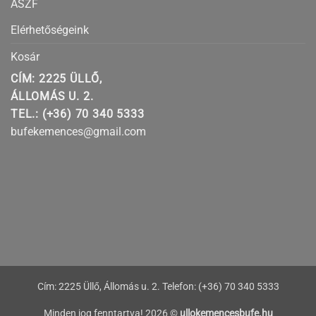
ÁSZF
Elérhetőségeink
Kosár
CÍM: 2225 ÜLLŐ,
ÁLLOMÁS U. 2.
TEL.: (+36) 70 340 5333
bufekemences@gmail.com
Cím: 2225 Üllő, Állomás u. 2. Telefon: (+36) 70 340 5333
Minden jog fenntartva! 2026 ©
ullokemencesbufe.hu