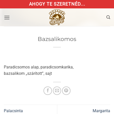
Skip
AHOGY TE SZERETNÉD...
to
content
Bazsalikomos
Paradicsomos alap, paradicsomkarika,
bazsalikom „szárított”, sajt
Palacsinta
Margarita