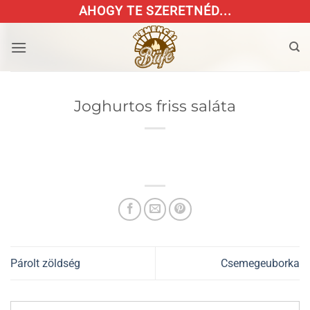
Skip
AHOGY TE SZERETNÉD...
to
content
Joghurtos friss saláta
Párolt zöldség
Csemegeuborka