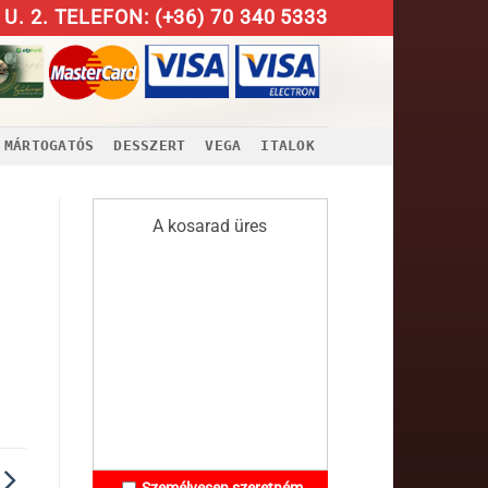
U. 2. TELEFON: (+36) 70 340 5333
MÁRTOGATÓS
DESSZERT
VEGA
ITALOK
A kosarad üres