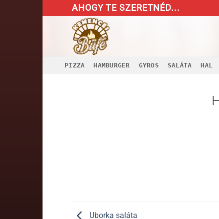
Skip
AHOGY TE SZERETNÉD...
to
content
PIZZA
HAMBURGER
GYROS
SALÁTA
HAL
H
Uborka saláta