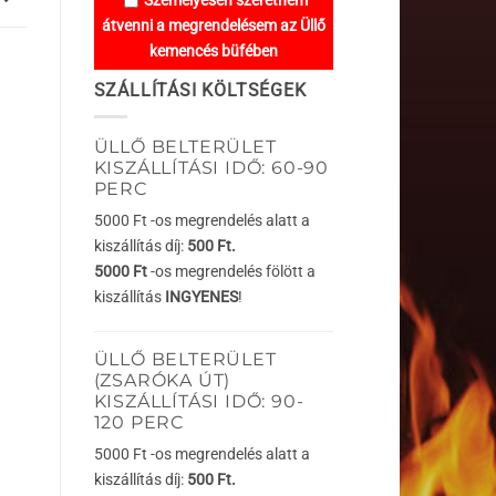
Személyesen szeretném
átvenni a megrendelésem az Üllő
kemencés büfében
SZÁLLÍTÁSI KÖLTSÉGEK
ÜLLŐ BELTERÜLET
KISZÁLLÍTÁSI IDŐ: 60-90
PERC
5000 Ft -os megrendelés alatt a
kiszállítás díj:
500 Ft.
5000 Ft
-os megrendelés fölött a
kiszállítás
INGYENES
!
ÜLLŐ BELTERÜLET
(ZSARÓKA ÚT)
KISZÁLLÍTÁSI IDŐ: 90-
120 PERC
5000 Ft -os megrendelés alatt a
kiszállítás díj:
500 Ft.