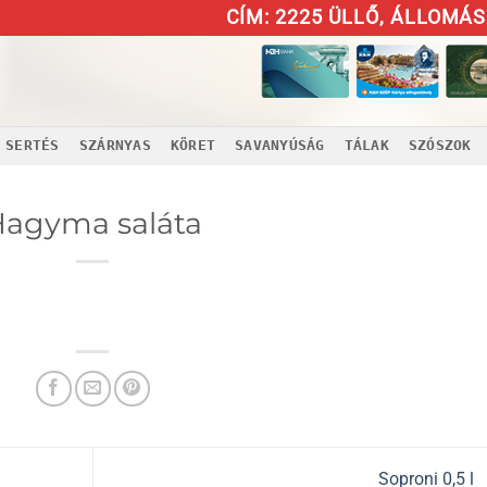
CÍM: 2225 ÜLLŐ, ÁLLOMÁS 
SERTÉS
SZÁRNYAS
KÖRET
SAVANYÚSÁG
TÁLAK
SZÓSZOK
agyma saláta
Soproni 0,5 l