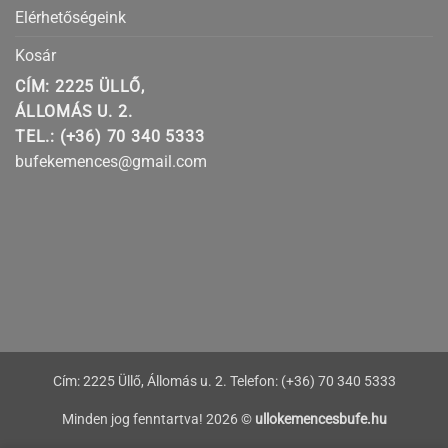
Elérhetőségeink
Kosár
CÍM: 2225 ÜLLŐ,
ÁLLOMÁS U. 2.
TEL.: (+36) 70 340 5333
bufekemences@gmail.com
Cím: 2225 Üllő, Állomás u. 2. Telefon: (+36) 70 340 5333
Minden jog fenntartva! 2026 ©
ullokemencesbufe.hu