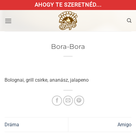
Skip
AHOGY TE SZERETNÉD...
to
content
Bora-Bora
Bolognai, grill csirke, ananász, jalapeno
Dráma
Amigo