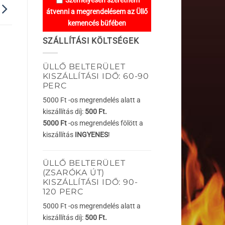
Személyesen szeretném
átvenni a megrendelésem az Üllő
kemencés büfében
SZÁLLÍTÁSI KÖLTSÉGEK
ÜLLŐ BELTERÜLET
KISZÁLLÍTÁSI IDŐ: 60-90
PERC
5000 Ft -os megrendelés alatt a
kiszállítás díj:
500 Ft.
5000 Ft
-os megrendelés fölött a
kiszállítás
INGYENES
!
ÜLLŐ BELTERÜLET
(ZSARÓKA ÚT)
KISZÁLLÍTÁSI IDŐ: 90-
120 PERC
5000 Ft -os megrendelés alatt a
kiszállítás díj:
500 Ft.