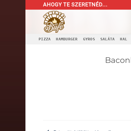
Skip
AHOGY TE SZERETNÉD...
to
content
PIZZA
HAMBURGER
GYROS
SALÁTA
HAL
Baconb