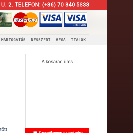
U. 2. TELEFON: (+36) 70 340 5333
MÁRTOGATÓS
DESSZERT
VEGA
ITALOK
A kosarad üres
tött