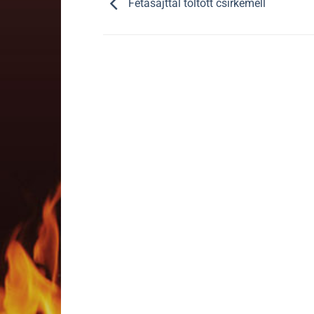
Fetasajttal töltött csirkemell