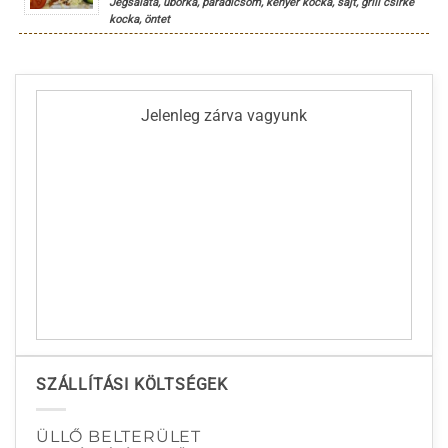
Jégsaláta, uborka, paradicsom, kenyér kocka, sajt, grill csirke
kocka, öntet
Jelenleg zárva vagyunk
SZÁLLÍTÁSI KÖLTSÉGEK
ÜLLŐ BELTERÜLET