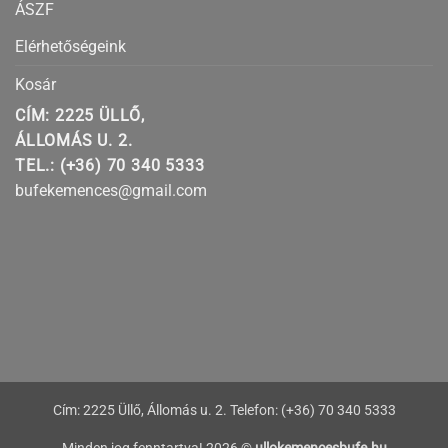
ÁSZF
Elérhetőségeink
Kosár
CÍM: 2225 ÜLLŐ,
ÁLLOMÁS U. 2.
TEL.: (+36) 70 340 5333
bufekemences@gmail.com
Cím: 2225 Üllő, Állomás u. 2. Telefon: (+36) 70 340 5333