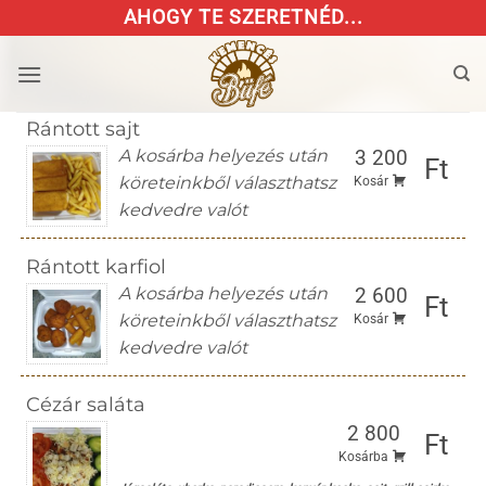
Skip
AHOGY TE SZERETNÉD...
to
content
Rántott sajt
A kosárba helyezés után
3 200
Ft
köreteinkből választhatsz
Kosár
kedvedre valót
Rántott karfiol
A kosárba helyezés után
2 600
Ft
köreteinkből választhatsz
Kosár
kedvedre valót
Cézár saláta
2 800
Ft
Kosárba