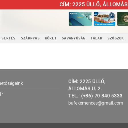
CÍM: 2225 ÜLLŐ, ÁLLOMÁS 
SERTÉS
SZÁRNYAS
KÖRET
SAVANYÚSÁG
TÁLAK
SZÓSZOK
CÍM: 2225 ÜLLŐ,
hetőségeink
ÁLLOMÁS U. 2.
ár
TEL.: (+36) 70 340 5333
bufekemences@gmail.com