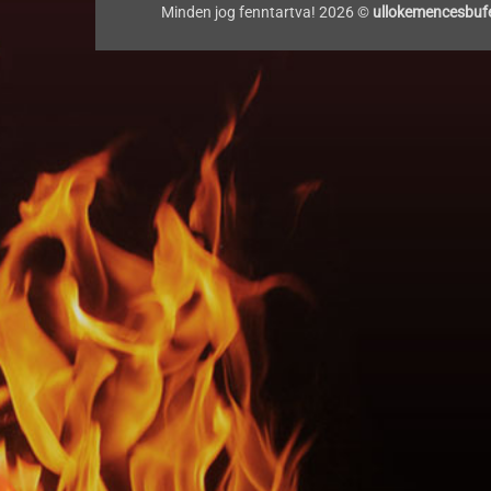
Minden jog fenntartva! 2026 ©
ullokemencesbuf