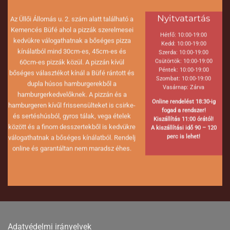
Nyitvatartás
Az Üllői Állomás u. 2. szám alatt található a
Kemencés Büfé ahol a pizzák szerelmesei
Hétfő: 10:00-19:00
kedvükre válogathatnak a bőséges pizza
Kedd: 10:00-19:00
kínálatból mind 30cm-es, 45cm-es és
Szerda: 10:00-19:00
Csütörtök: 10:00-19:00
60cm-es pizzák közül. A pizzán kívül
Péntek: 10:00-19:00
bőséges választékot kínál a Büfé rántott és
Szombat: 10:00-19:00
dupla húsos hamburgerekből a
Vasárnap: Zárva
hamburgerkedvelőknek. A pizzán és a
Online rendelést 18:30-ig
hamburgeren kívűl frissensülteket is csirke-
fogad a rendszer!
és sertéshúsból, gyros tálak, vega ételek
Kiszállítás 11:00 órától!
között és a finom desszertekből is kedvükre
A kiszállítási idő 90 – 120
perc is lehet!
válogathatnak a bőséges kínálatból. Rendelj
online és garantáltan nem maradsz éhes.
Adatvédelmi irányelvek