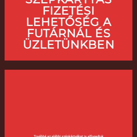
FIZETÉSI
LEHETŐSÉG A
FUTÁRNÁL ÉS
ÜZLETÜNKBEN
Továbbá az alábbi szépkártyákat is elfogadjuk