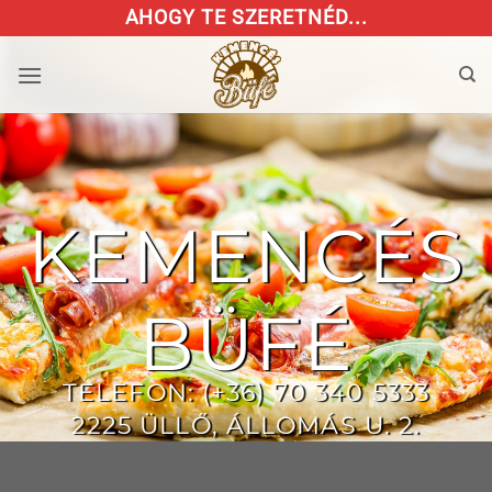
Skip
AHOGY TE SZERETNÉD...
to
content
KEMENCÉS
BÜFÉ
TELEFON: (+36) 70 340 5333
2225 ÜLLŐ, ÁLLOMÁS U. 2.